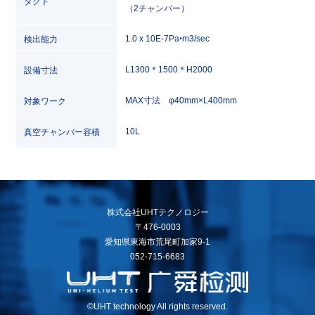
タクト
（2チャンバー）
1.0 x 10E-7Pa‣m3/sec
検出能力
L1300＊1500＊H2000
設備寸法
MAX寸法 φ40mm×L400mm
対象ワーク
10L
真空チャンバー容積
株式会社UHTテクノロジー
〒476-0003
愛知県東海市荒尾町加家9-1
052-715-6683
©UHT technology All rights reserved.